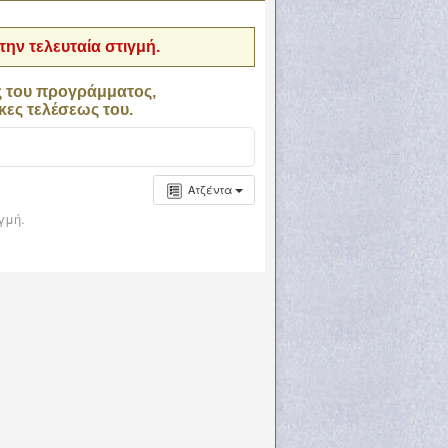
ην τελευταία στιγμή.
ς του προγράμματος,
κες τελέσεως του.
Ατζέντα
γμή.