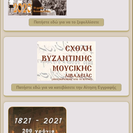
Πατήστε εδώ για να το ξεφυλλίσετε
Πατήστε εδώ για να κατεβάσετε την Αίτηση Εγγραφής