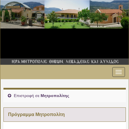
Εναλ
πλοήγ
Επιστροφή σε
Μητροπολίτης
Πρόγραμμα Μητροπολίτη