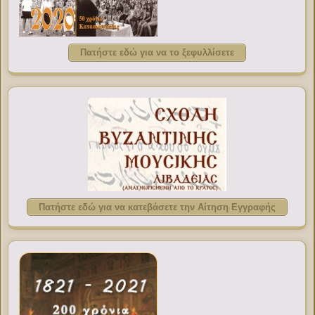
Πατήστε εδώ για να το ξεφυλλίσετε
Πατήστε εδώ για να κατεβάσετε την Αίτηση Εγγραφής