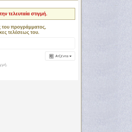
ην τελευταία στιγμή.
ς του προγράμματος,
κες τελέσεως του.
Ατζέντα
γμή.