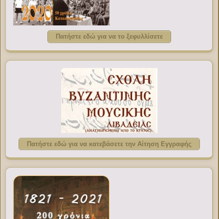
Πατήστε εδώ για να το ξεφυλλίσετε
Πατήστε εδώ για να κατεβάσετε την Αίτηση Εγγραφής