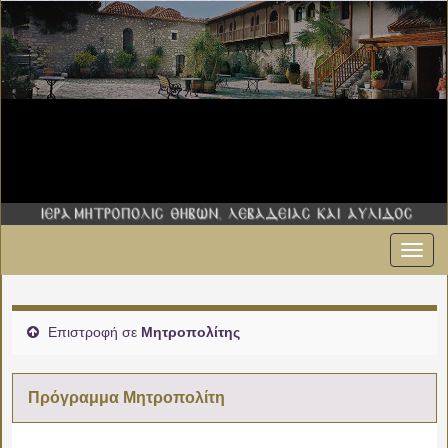
Εναλ
πλοήγ
Επιστροφή σε
Μητροπολίτης
Πρόγραμμα Μητροπολίτη