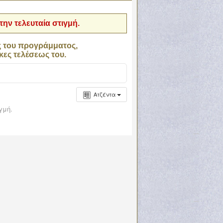
ην τελευταία στιγμή.
ς του προγράμματος,
κες τελέσεως του.
Ατζέντα
γμή.