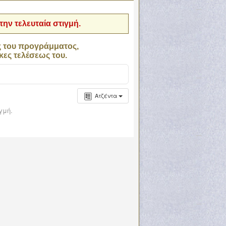
ην τελευταία στιγμή.
ς του προγράμματος,
κες τελέσεως του.
Ατζέντα
γμή.