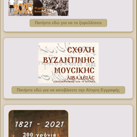
Πατήστε εδώ για να το ξεφυλλίσετε
Πατήστε εδώ για να κατεβάσετε την Αίτηση Εγγραφής