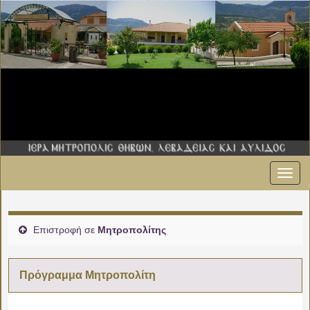
Εναλ
πλοήγ
Επιστροφή σε
Μητροπολίτης
Πρόγραμμα Μητροπολίτη