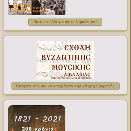
Πατήστε εδώ για να το ξεφυλλίσετε
Πατήστε εδώ για να κατεβάσετε την Αίτηση Εγγραφής