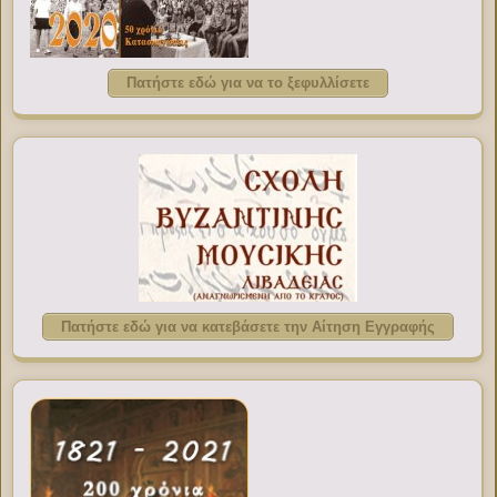
Πατήστε εδώ για να το ξεφυλλίσετε
Πατήστε εδώ για να κατεβάσετε την Αίτηση Εγγραφής