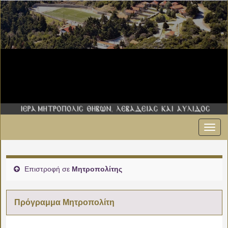
Εναλ
πλοήγ
Επιστροφή σε
Μητροπολίτης
Πρόγραμμα Μητροπολίτη