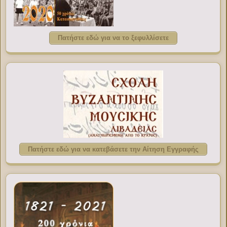
Πατήστε εδώ για να το ξεφυλλίσετε
Πατήστε εδώ για να κατεβάσετε την Αίτηση Εγγραφής