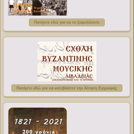
Πατήστε εδώ για να το ξεφυλλίσετε
Πατήστε εδώ για να κατεβάσετε την Αίτηση Εγγραφής