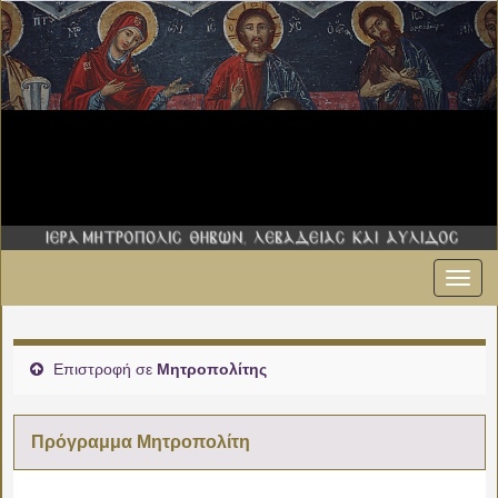
Εναλ
πλοήγ
Επιστροφή σε
Μητροπολίτης
Πρόγραμμα Μητροπολίτη