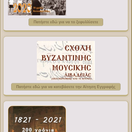
Πατήστε εδώ για να το ξεφυλλίσετε
Πατήστε εδώ για να κατεβάσετε την Αίτηση Εγγραφής