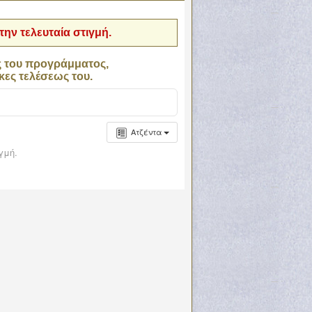
ην τελευταία στιγμή.
ς του προγράμματος,
κες τελέσεως του.
Ατζέντα
γμή.