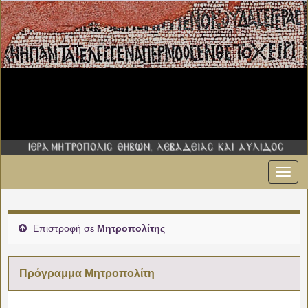
Εναλ
πλοήγ
Επιστροφή σε
Μητροπολίτης
Πρόγραμμα Μητροπολίτη