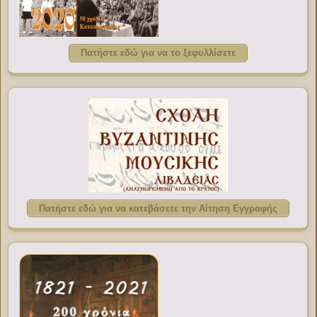
Πατήστε εδώ για να το ξεφυλλίσετε
Πατήστε εδώ για να κατεβάσετε την Αίτηση Εγγραφής