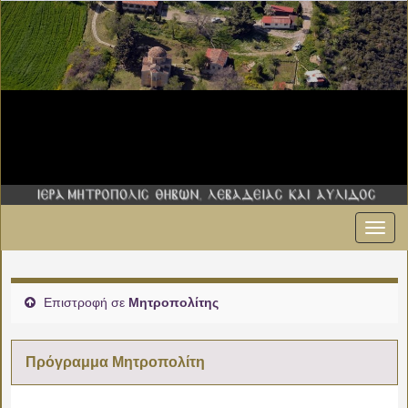
Εναλ
πλοήγ
Επιστροφή σε
Μητροπολίτης
Πρόγραμμα Μητροπολίτη