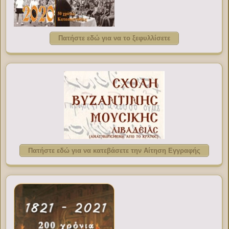
Πατήστε εδώ για να το ξεφυλλίσετε
Πατήστε εδώ για να κατεβάσετε την Αίτηση Εγγραφής