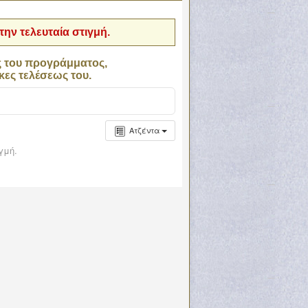
ην τελευταία στιγμή.
ς του προγράμματος,
κες τελέσεως του.
Ατζέντα
γμή.