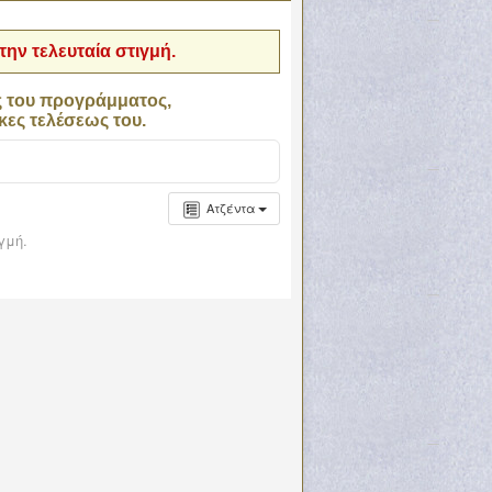
ην τελευταία στιγμή.
ς του προγράμματος,
κες τελέσεως του.
Ατζέντα
γμή.