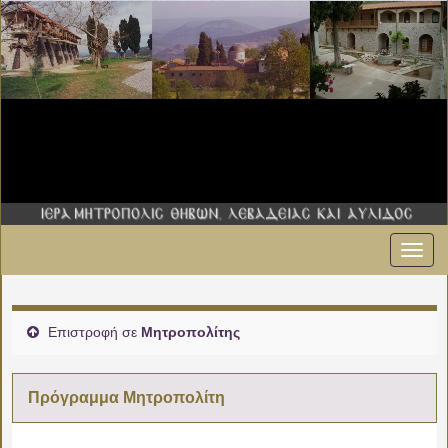
Εναλ
πλοήγ
Επιστροφή σε
Μητροπολίτης
Πρόγραμμα Μητροπολίτη