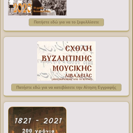
Πατήστε εδώ για να το ξεφυλλίσετε
Πατήστε εδώ για να κατεβάσετε την Αίτηση Εγγραφής