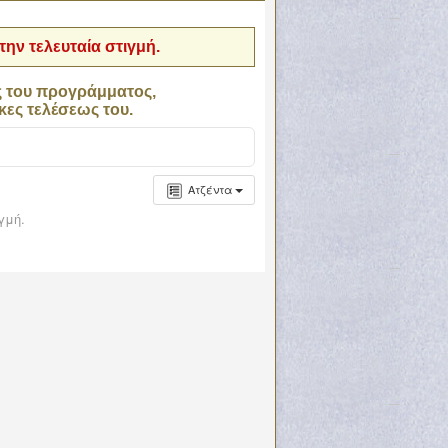
ην τελευταία στιγμή.
ς του προγράμματος,
κες τελέσεως του.
Ατζέντα
γμή.