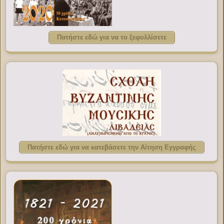
Πατήστε εδώ για να το ξεφυλλίσετε
Πατήστε εδώ για να κατεβάσετε την Αίτηση Εγγραφής