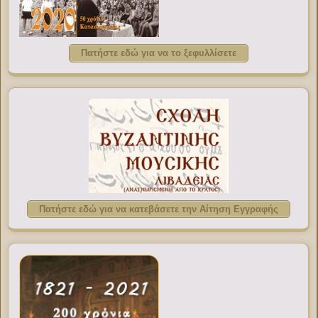
Πατήστε εδώ για να το ξεφυλλίσετε
Πατήστε εδώ για να κατεβάσετε την Αίτηση Εγγραφής