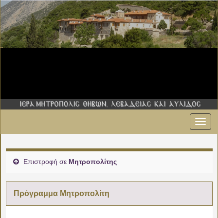
Εναλ
πλοήγ
Επιστροφή σε
Μητροπολίτης
Πρόγραμμα Μητροπολίτη