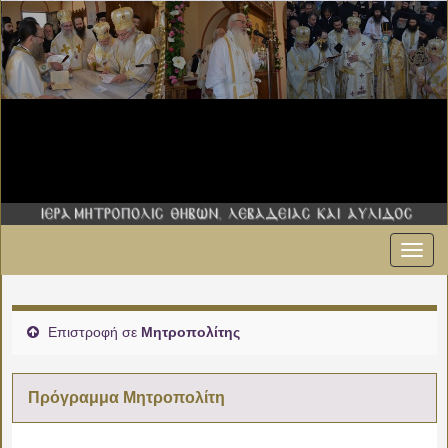
Εναλ
πλοήγ
Επιστροφή σε
Μητροπολίτης
Πρόγραμμα Μητροπολίτη