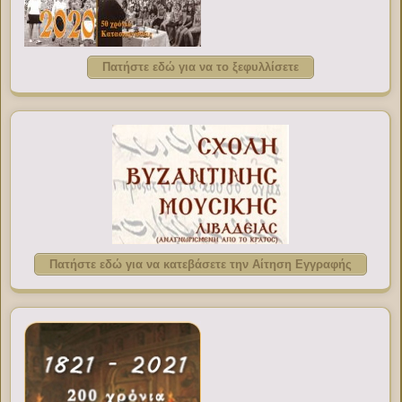
Πατήστε εδώ για να το ξεφυλλίσετε
Πατήστε εδώ για να κατεβάσετε την Αίτηση Εγγραφής