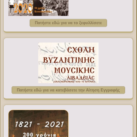
Πατήστε εδώ για να το ξεφυλλίσετε
Πατήστε εδώ για να κατεβάσετε την Αίτηση Εγγραφής