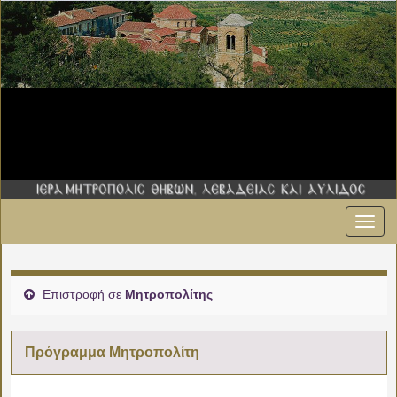
Εναλ
πλοήγ
Επιστροφή σε
Μητροπολίτης
Πρόγραμμα Μητροπολίτη