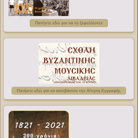
Πατήστε εδώ για να το ξεφυλλίσετε
Πατήστε εδώ για να κατεβάσετε την Αίτηση Εγγραφής