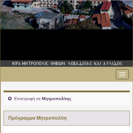
Εναλ
πλοήγ
Επιστροφή σε
Μητροπολίτης
Πρόγραμμα Μητροπολίτη