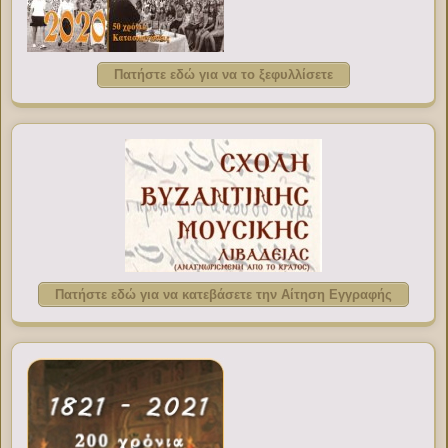
Πατήστε εδώ για να το ξεφυλλίσετε
Πατήστε εδώ για να κατεβάσετε την Αίτηση Εγγραφής