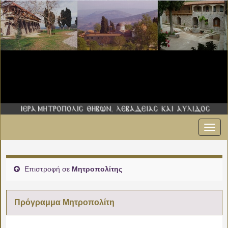
Εναλ
πλοήγ
Επιστροφή σε
Μητροπολίτης
Πρόγραμμα Μητροπολίτη