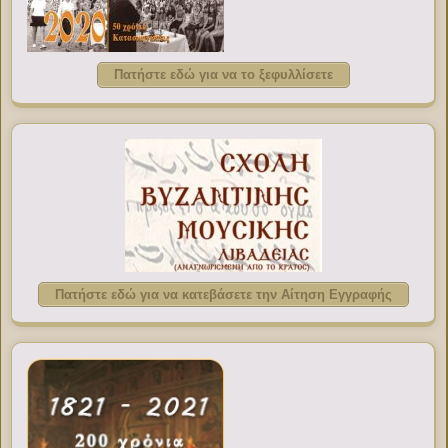
Πατήστε εδώ για να το ξεφυλλίσετε
Πατήστε εδώ για να κατεβάσετε την Αίτηση Εγγραφής