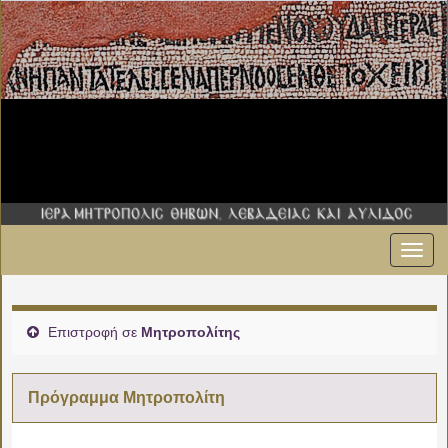
Εναλ
πλοήγ
Επιστροφή σε
Μητροπολίτης
Πρόγραμμα Μητροπολίτη