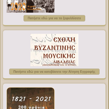
Πατήστε εδώ για να το ξεφυλλίσετε
Πατήστε εδώ για να κατεβάσετε την Αίτηση Εγγραφής