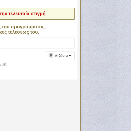
ην τελευταία στιγμή.
ς του προγράμματος,
κες τελέσεως του.
Ατζέντα
γμή.