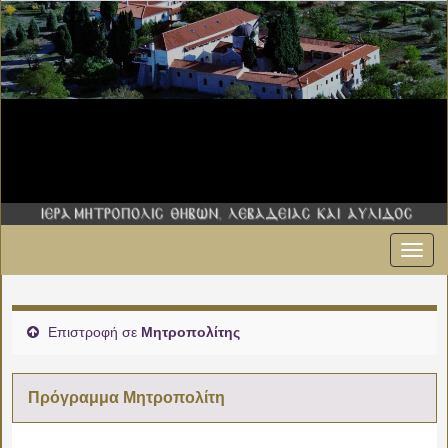
Εναλ
πλοήγ
Επιστροφή σε
Μητροπολίτης
Πρόγραμμα Μητροπολίτη