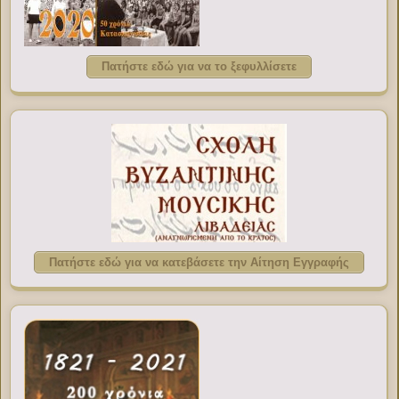
Πατήστε εδώ για να το ξεφυλλίσετε
Πατήστε εδώ για να κατεβάσετε την Αίτηση Εγγραφής