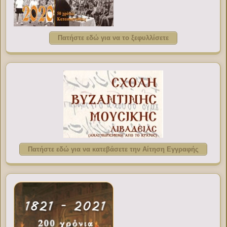
Πατήστε εδώ για να το ξεφυλλίσετε
Πατήστε εδώ για να κατεβάσετε την Αίτηση Εγγραφής