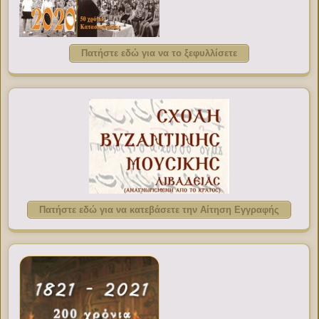
Πατήστε εδώ για να το ξεφυλλίσετε
Πατήστε εδώ για να κατεβάσετε την Αίτηση Εγγραφής