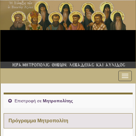
Εναλ
πλοήγ
Επιστροφή σε
Μητροπολίτης
Πρόγραμμα Μητροπολίτη