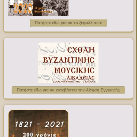
Πατήστε εδώ για να το ξεφυλλίσετε
Πατήστε εδώ για να κατεβάσετε την Αίτηση Εγγραφής