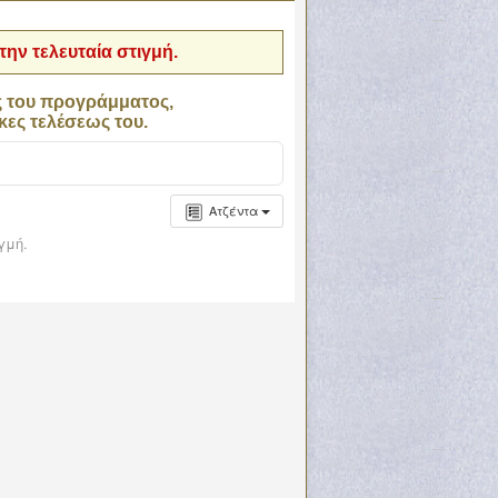
ην τελευταία στιγμή.
ς του προγράμματος,
κες τελέσεως του.
Ατζέντα
γμή.