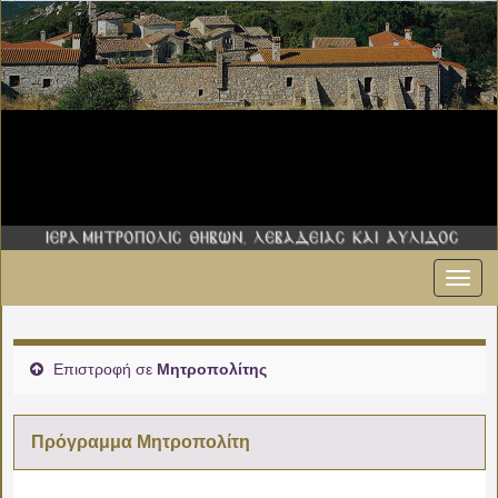
Εναλ
πλοήγ
Επιστροφή σε
Μητροπολίτης
Πρόγραμμα Μητροπολίτη