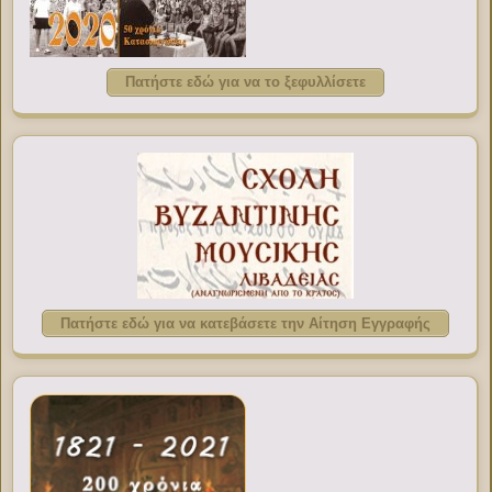
Πατήστε εδώ για να το ξεφυλλίσετε
Πατήστε εδώ για να κατεβάσετε την Αίτηση Εγγραφής