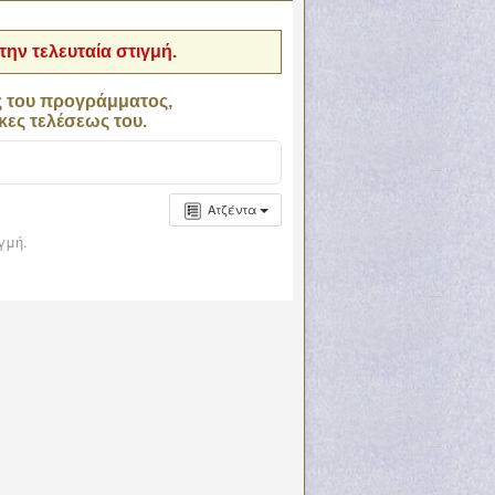
ην τελευταία στιγμή.
ς του προγράμματος,
κες τελέσεως του.
Ατζέντα
γμή.