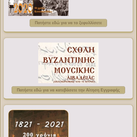
Πατήστε εδώ για να το ξεφυλλίσετε
Πατήστε εδώ για να κατεβάσετε την Αίτηση Εγγραφής