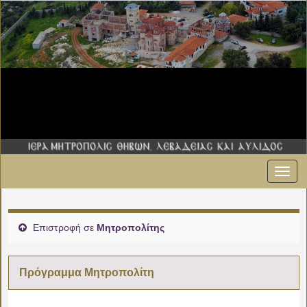
Εναλ
πλοήγ
Επιστροφή σε
Μητροπολίτης
Πρόγραμμα Μητροπολίτη