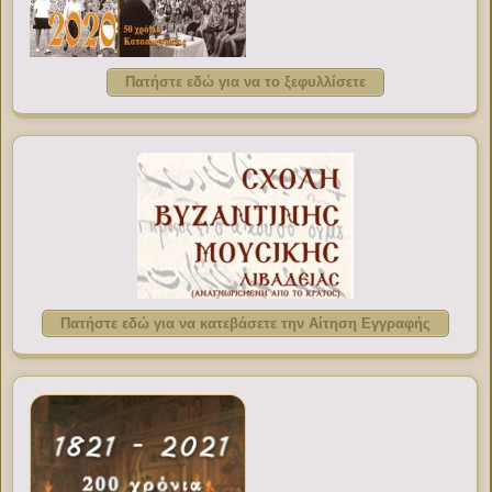
Πατήστε εδώ για να το ξεφυλλίσετε
Πατήστε εδώ για να κατεβάσετε την Αίτηση Εγγραφής