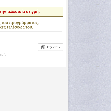
ην τελευταία στιγμή.
ς του προγράμματος,
κες τελέσεως του.
Ατζέντα
γμή.