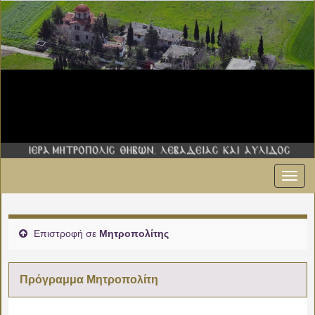
Εναλ
πλοήγ
Επιστροφή σε
Μητροπολίτης
Πρόγραμμα Μητροπολίτη