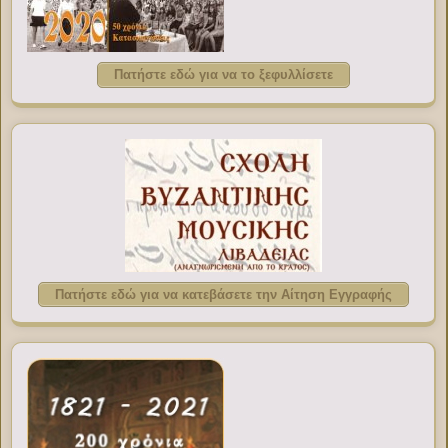
Πατήστε εδώ για να το ξεφυλλίσετε
Πατήστε εδώ για να κατεβάσετε την Αίτηση Εγγραφής