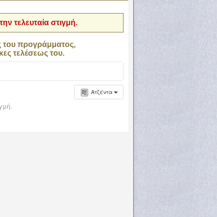
ην τελευταία στιγμή.
ς του προγράμματος,
κες τελέσεως του.
Ατζέντα
γμή.