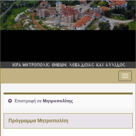
Εναλ
πλοήγ
Επιστροφή σε
Μητροπολίτης
Πρόγραμμα Μητροπολίτη