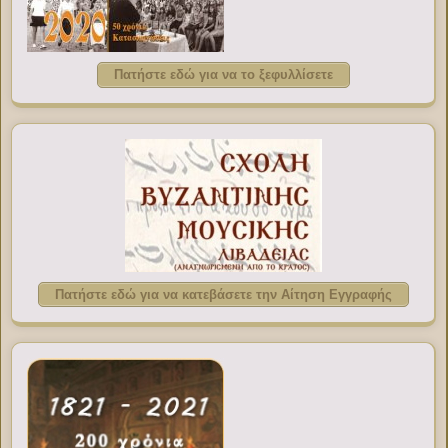
Πατήστε εδώ για να το ξεφυλλίσετε
Πατήστε εδώ για να κατεβάσετε την Αίτηση Εγγραφής