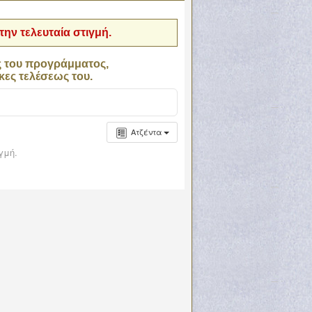
ην τελευταία στιγμή.
ς του προγράμματος,
κες τελέσεως του.
Ατζέντα
γμή.