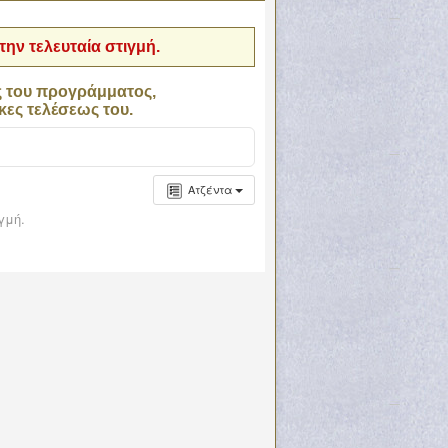
ην τελευταία στιγμή.
ς του προγράμματος,
κες τελέσεως του.
Ατζέντα
γμή.