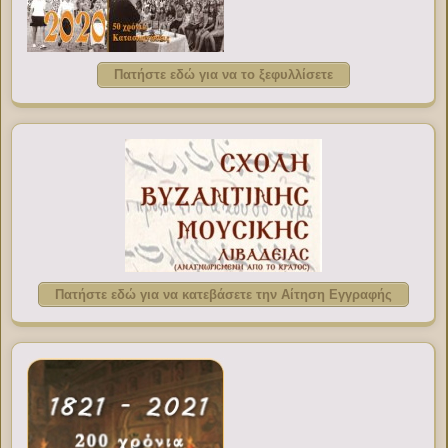
Πατήστε εδώ για να το ξεφυλλίσετε
Πατήστε εδώ για να κατεβάσετε την Αίτηση Εγγραφής