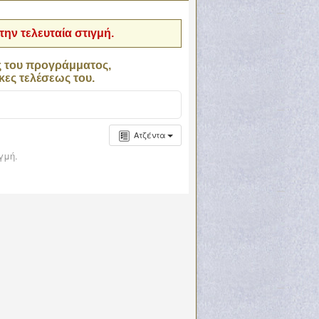
ην τελευταία στιγμή.
ς του προγράμματος,
κες τελέσεως του.
Ατζέντα
γμή.