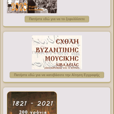
Πατήστε εδώ για να το ξεφυλλίσετε
Πατήστε εδώ για να κατεβάσετε την Αίτηση Εγγραφής