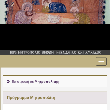
Εναλ
πλοήγ
Επιστροφή σε
Μητροπολίτης
Πρόγραμμα Μητροπολίτη