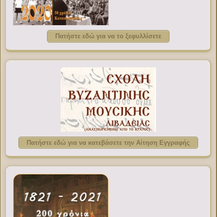
Πατήστε εδώ για να το ξεφυλλίσετε
Πατήστε εδώ για να κατεβάσετε την Αίτηση Εγγραφής