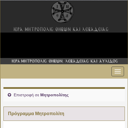
Εναλ
πλοήγ
Επιστροφή σε
Μητροπολίτης
Πρόγραμμα Μητροπολίτη