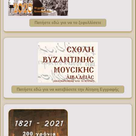
Πατήστε εδώ για να το ξεφυλλίσετε
Πατήστε εδώ για να κατεβάσετε την Αίτηση Εγγραφής