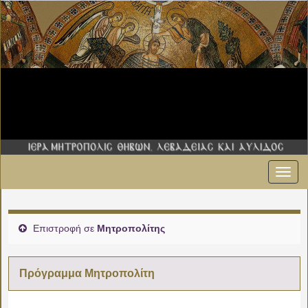
Εναλ
πλοήγ
Επιστροφή σε
Μητροπολίτης
Πρόγραμμα Μητροπολίτη