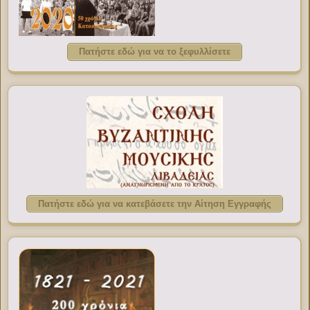
Πατήστε εδώ για να το ξεφυλλίσετε
Πατήστε εδώ για να κατεβάσετε την Αίτηση Εγγραφής